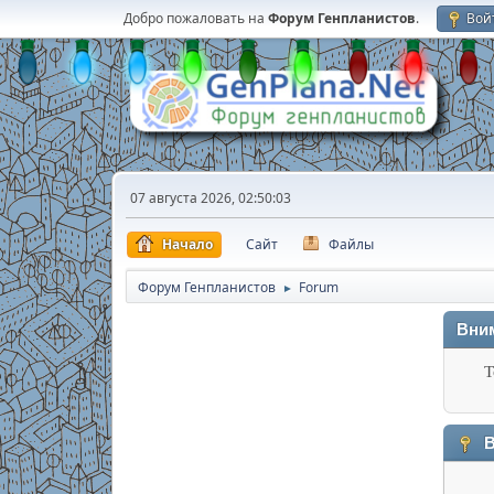
Добро пожаловать на
Форум Генпланистов
.
Вой
07 августа 2026, 02:50:03
Начало
Сайт
Файлы
Форум Генпланистов
Forum
►
Вни
Т
В