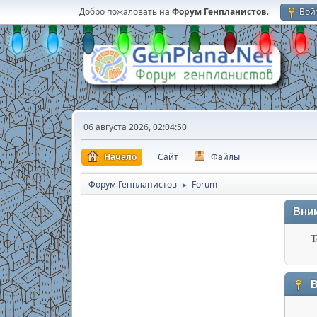
Добро пожаловать на
Форум Генпланистов
.
Вой
06 августа 2026, 02:04:50
Начало
Сайт
Файлы
Форум Генпланистов
Forum
►
Вни
Т
В