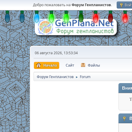
Добро пожаловать на
Форум Генпланистов
.
Вой
06 августа 2026, 13:53:34
Начало
Сайт
Файлы
Форум Генпланистов
Forum
►
Вни
Т
В