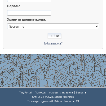
Пароль:
Хранить данные входа:
Забыли пароль?
|
|
|
TinyPortal
Помощь
Условия и правила
Вверх ▲
,
SMF 2.1.4 © 2023
Simple Machines
Страница создана за 0.114 сек. Запросов: 19.