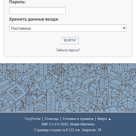
Пароль:
Хранить данные входа:
Забыли пароль?
|
|
|
TinyPortal
Помощь
Условия и правила
Вверх ▲
,
SMF 2.1.4 © 2023
Simple Machines
Страница создана за 0.122 сек. Запросов: 18.