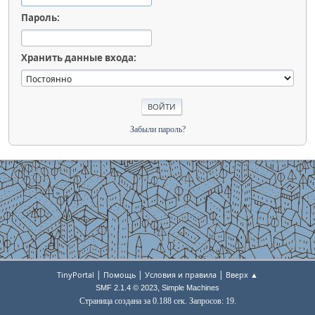
Пароль:
Хранить данные входа:
Забыли пароль?
|
|
|
TinyPortal
Помощь
Условия и правила
Вверх ▲
,
SMF 2.1.4 © 2023
Simple Machines
Страница создана за 0.188 сек. Запросов: 19.