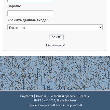
Пароль:
Хранить данные входа:
Забыли пароль?
|
|
|
TinyPortal
Помощь
Условия и правила
Вверх ▲
,
SMF 2.1.4 © 2023
Simple Machines
Страница создана за 0.126 сек. Запросов: 20.