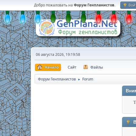
Добро пожаловать на
Форум Генпланистов
.
Вой
06 августа 2026, 19:19:58
Начало
Сайт
Файлы
Форум Генпланистов
Forum
►
Вни
Т
В