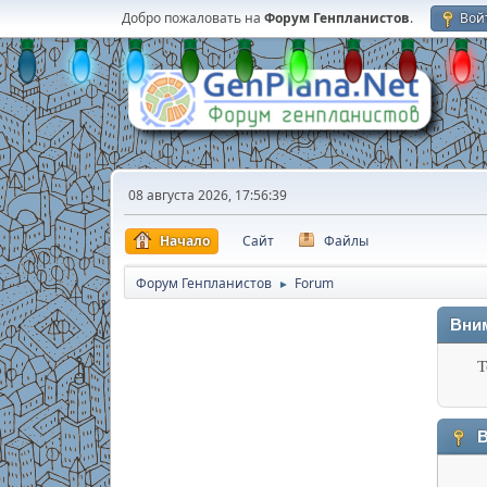
Добро пожаловать на
Форум Генпланистов
.
Вой
08 августа 2026, 17:56:39
Начало
Сайт
Файлы
Форум Генпланистов
Forum
►
Вни
Т
В