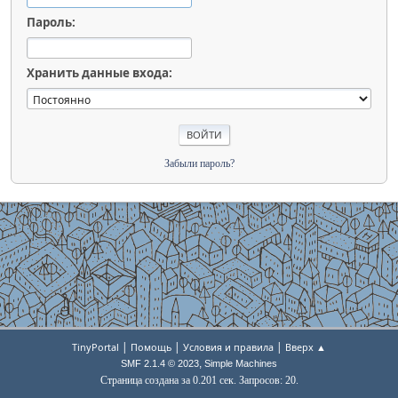
Пароль:
Хранить данные входа:
Забыли пароль?
|
|
|
TinyPortal
Помощь
Условия и правила
Вверх ▲
,
SMF 2.1.4 © 2023
Simple Machines
Страница создана за 0.201 сек. Запросов: 20.