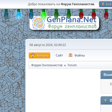
Добро пожаловать на
Форум Генпланистов
.
Вой
08 августа 2026, 02:49:22
Начало
Сайт
Файлы
Форум Генпланистов
Forum
►
Вни
Т
В