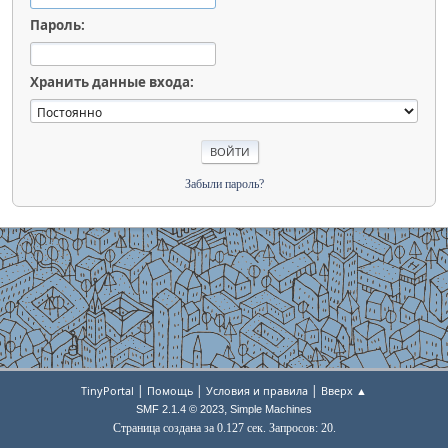
Пароль:
Хранить данные входа:
Забыли пароль?
|
|
|
TinyPortal
Помощь
Условия и правила
Вверх ▲
,
SMF 2.1.4 © 2023
Simple Machines
Страница создана за 0.127 сек. Запросов: 20.