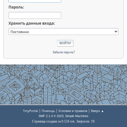
Пароль:
Хранить данные входа:
Забыли пароль?
|
|
|
TinyPortal
Помощь
Условия и правила
Вверх ▲
,
SMF 2.1.4 © 2023
Simple Machines
Страница создана за 0.124 сек. Запросов: 19.