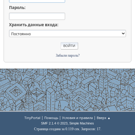
Пароль:
Хранить данные входа:
Забыли пароль?
|
|
|
TinyPortal
Помощь
Условия и правила
Вверх ▲
,
SMF 2.1.4 © 2023
Simple Machines
Страница создана за 0.119 сек. Запросов: 17.