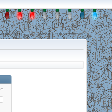
дна голова хорошо, но спросить на форуме лучше !
ого