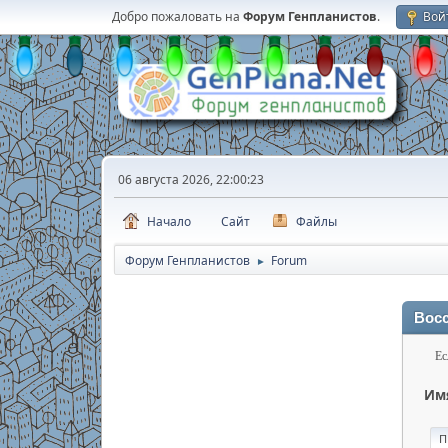
Добро пожаловать на
Форум Генпланистов
.
Вой
06 августа 2026, 22:00:23
Начало
Сайт
Файлы
Форум Генпланистов
Forum
►
Восс
Ес
Имя