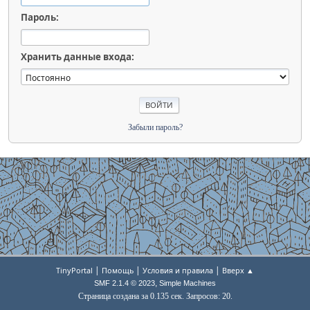
Пароль:
Хранить данные входа:
Забыли пароль?
|
|
|
TinyPortal
Помощь
Условия и правила
Вверх ▲
,
SMF 2.1.4 © 2023
Simple Machines
Страница создана за 0.135 сек. Запросов: 20.