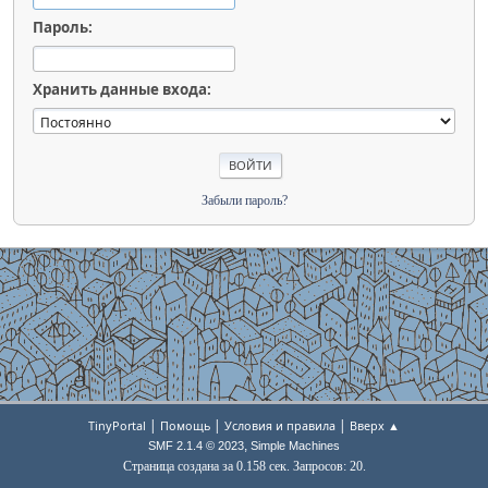
Пароль:
Хранить данные входа:
Забыли пароль?
|
|
|
TinyPortal
Помощь
Условия и правила
Вверх ▲
,
SMF 2.1.4 © 2023
Simple Machines
Страница создана за 0.158 сек. Запросов: 20.