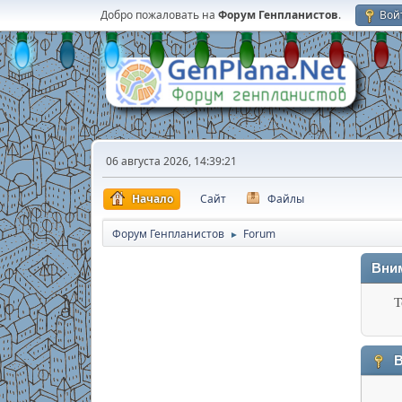
Добро пожаловать на
Форум Генпланистов
.
Вой
06 августа 2026, 14:39:21
Начало
Сайт
Файлы
Форум Генпланистов
Forum
►
Вни
Т
В