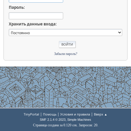
Пароль:
Хранить данные входа:
Забыли пароль?
|
|
|
TinyPortal
Помощь
Условия и правила
Вверх ▲
,
SMF 2.1.4 © 2023
Simple Machines
Страница создана за 0.120 сек. Запросов: 20.