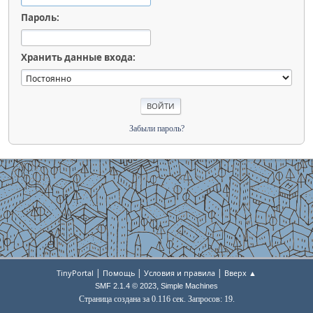
Пароль:
Хранить данные входа:
Забыли пароль?
|
|
|
TinyPortal
Помощь
Условия и правила
Вверх ▲
,
SMF 2.1.4 © 2023
Simple Machines
Страница создана за 0.116 сек. Запросов: 19.