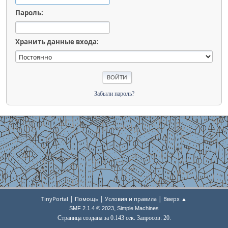
Пароль:
Хранить данные входа:
Забыли пароль?
|
|
|
TinyPortal
Помощь
Условия и правила
Вверх ▲
,
SMF 2.1.4 © 2023
Simple Machines
Страница создана за 0.143 сек. Запросов: 20.