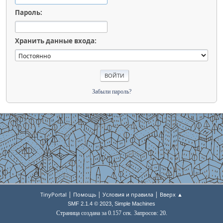
Пароль:
Хранить данные входа:
Забыли пароль?
|
|
|
TinyPortal
Помощь
Условия и правила
Вверх ▲
,
SMF 2.1.4 © 2023
Simple Machines
Страница создана за 0.157 сек. Запросов: 20.