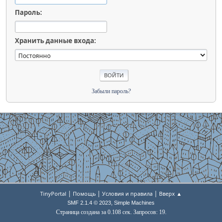
Пароль:
Хранить данные входа:
Забыли пароль?
|
|
|
TinyPortal
Помощь
Условия и правила
Вверх ▲
,
SMF 2.1.4 © 2023
Simple Machines
Страница создана за 0.108 сек. Запросов: 19.