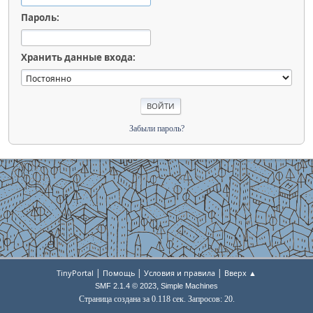
Пароль:
Хранить данные входа:
Забыли пароль?
|
|
|
TinyPortal
Помощь
Условия и правила
Вверх ▲
,
SMF 2.1.4 © 2023
Simple Machines
Страница создана за 0.118 сек. Запросов: 20.