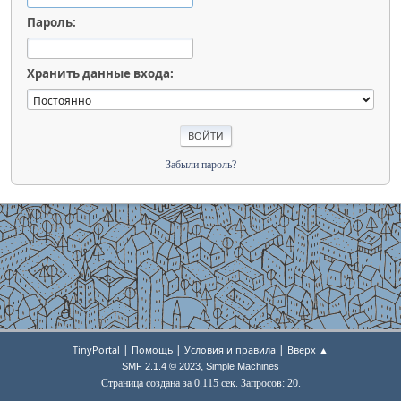
Пароль:
Хранить данные входа:
Забыли пароль?
|
|
|
TinyPortal
Помощь
Условия и правила
Вверх ▲
,
SMF 2.1.4 © 2023
Simple Machines
Страница создана за 0.115 сек. Запросов: 20.