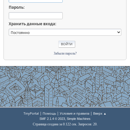
Пароль:
Хранить данные входа:
Забыли пароль?
|
|
|
TinyPortal
Помощь
Условия и правила
Вверх ▲
,
SMF 2.1.4 © 2023
Simple Machines
Страница создана за 0.122 сек. Запросов: 20.