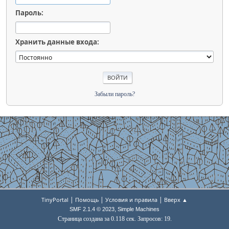
Пароль:
Хранить данные входа:
Забыли пароль?
|
|
|
TinyPortal
Помощь
Условия и правила
Вверх ▲
,
SMF 2.1.4 © 2023
Simple Machines
Страница создана за 0.118 сек. Запросов: 19.