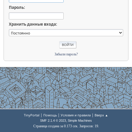
Пароль:
Хранить данные входа:
Забыли пароль?
|
|
|
TinyPortal
Помощь
Условия и правила
Вверх ▲
,
SMF 2.1.4 © 2023
Simple Machines
Страница создана за 0.173 сек. Запросов: 19.