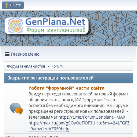
Войти
Главное меню
Форум Генпланистов
Forum
►
Закрытие регистрации пользователей
Работа "форумной" части сайта
Ввиду перехода пользователей на новый формат
общения : чаты, поиск, ИИ "форумная" часть
остается без необходимого внимания. На форуме
прекращена регистрация новых пользователей. -
Телеграмм чат
https://t.me/ForumGenplana
- МАХ
https://max.ru/join/g9Ow0qFlOF3UHtq5nw424LTGFZ
L9amw1zuAZ0E0beJg