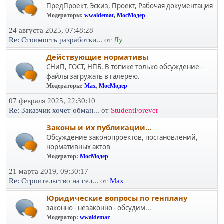
ПредПроект, Эскиз, Проект, Рабочая документация
Модераторы:
wwaldemar
,
МосМодер
24 августа 2025, 07:48:28
Re: Стоимость разработки...
от
Лу
Действующие нормативы
СНиП, ГОСТ, НПБ. В топике только обсуждение -
файлы загружать в галерею.
Модераторы:
Max
,
МосМодер
07 февраля 2025, 22:30:10
Re: Заказчик хочет обман...
от
StudentForever
Законы и их публикации...
Обсуждение законопроектов, постановлений,
нормативных актов
Модератор:
МосМодер
21 марта 2019, 09:30:17
Re: Строительство на сел...
от
Max
Юридичеcкие вопросы по генплану
законно - незаконно - обсудим...
Модератор:
wwaldemar