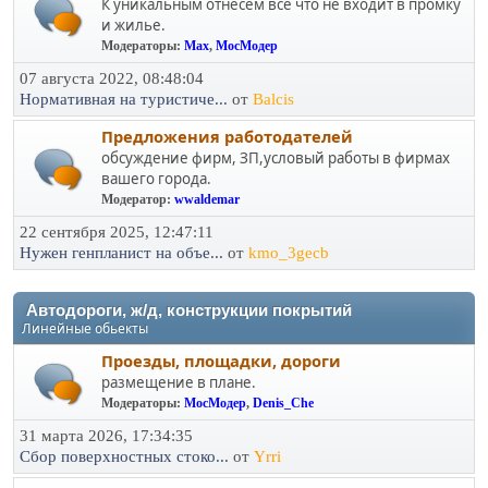
К уникальным отнесем все что не входит в промку
и жилье.
Модераторы:
Max
,
МосМодер
07 августа 2022, 08:48:04
Нормативная на туристиче...
от
Balcis
Предложения работодателей
обсуждение фирм, ЗП,условый работы в фирмах
вашего города.
Модератор:
wwaldemar
22 сентября 2025, 12:47:11
Нужен генпланист на объе...
от
kmo_3gecb
Автодороги, ж/д, конструкции покрытий
Линейные обьекты
Проезды, площадки, дороги
размещение в плане.
Модераторы:
МосМодер
,
Denis_Che
31 марта 2026, 17:34:35
Сбор поверхностных стоко...
от
Yrri