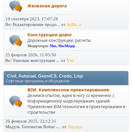
Железная дорога
19 сентября 2023, 17:07:28
Re: Редактирование продо...
от
belka_o
Конструкции дорог
Дорожные конструкции, расчеты
Модераторы:
Max
,
МосМодер
25 февраля 2026, 11:05:50
Re: Типовые конструкции ...
от
Yrri
Civil, Autocad, GeoniCS, Credo, Lisp
Софтовые программы и обсуждение
BIM. Комплексное проектирование
Делимся опытом, идем в ногу со временем ;)
Информационное моделирование зданий.
Применение BIM-технологии в проектировании и
строительстве
26 февраля 2025, 22:12:31
Модуль Топоматик Robur -...
от
Эдуард