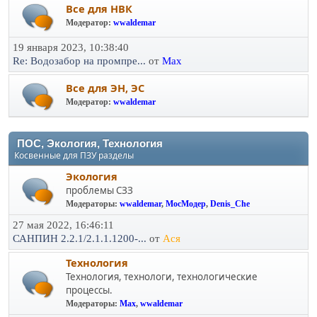
Все для НВК
Модератор:
wwaldemar
19 января 2023, 10:38:40
Re: Водозабор на промпре...
от
Max
Все для ЭН, ЭС
Модератор:
wwaldemar
ПОС, Экология, Технология
Косвенные для ПЗУ разделы
Экология
проблемы СЗЗ
Модераторы:
wwaldemar
,
МосМодер
,
Denis_Che
27 мая 2022, 16:46:11
САНПИН 2.2.1/2.1.1.1200-...
от
Ася
Технология
Технология, технологи, технологические
процессы.
Модераторы:
Max
,
wwaldemar