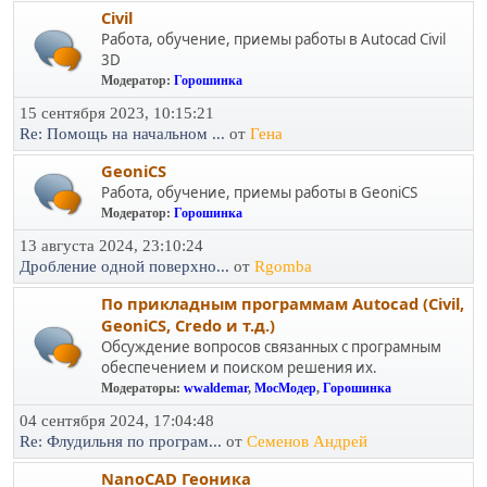
Civil
Работа, обучение, приемы работы в Autocad Civil
3D
Модератор:
Горошинка
15 сентября 2023, 10:15:21
Re: Помощь на начальном ...
от
Гена
GeoniCS
Работа, обучение, приемы работы в GeoniCS
Модератор:
Горошинка
13 августа 2024, 23:10:24
Дробление одной поверхно...
от
Rgomba
По прикладным программам Autocad (Civil,
GeoniCS, Credo и т.д.)
Обсуждение вопросов связанных с програмным
обеспечением и поиском решения их.
Модераторы:
wwaldemar
,
МосМодер
,
Горошинка
04 сентября 2024, 17:04:48
Re: Флудильня по програм...
от
Семенов Андрей
NanoCAD Геоника