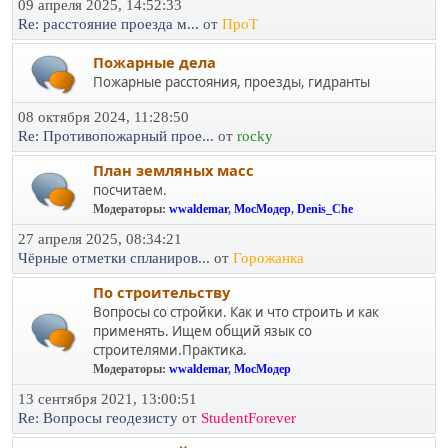
09 апреля 2025, 14:52:33
Re: расстояние проезда м...
от
ПроТ
Пожарные дела
Пожарные расстояния, проезды, гидранты
08 октября 2024, 11:28:50
Re: Противопожарный прое...
от
rocky
План земляных масс
посчитаем.
Модераторы:
wwaldemar
,
МосМодер
,
Denis_Che
27 апреля 2025, 08:34:21
Чёрные отметки спланиров...
от
Горожанка
По строительству
Вопросы со стройки. Как и что строить и как
применять. Ищем общий язык со
строителями.Практика.
Модераторы:
wwaldemar
,
МосМодер
13 сентября 2021, 13:00:51
Re: Вопросы геодезисту
от
StudentForever