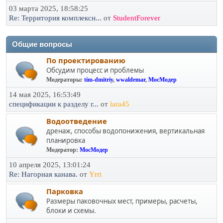
03 марта 2025, 18:58:25
Re: Территория комплексн...
от
StudentForever
Общие вопросы
По проектированию
Обсудим процесс и проблемы
Модераторы:
tim-dmitriy
,
wwaldemar
,
МосМодер
14 мая 2025, 16:53:49
спецификации к разделу г...
от
lara45
Водоотведение
дренаж, способы водопонижения, вертикальная
планировка
Модератор:
МосМодер
10 апреля 2025, 13:01:24
Re: Нагорная канава.
от
Yrri
Парковка
Размеры паковочных мест, примеры, расчеты,
блоки и схемы.