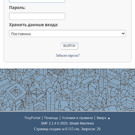
Пароль:
Хранить данные входа:
Забыли пароль?
|
|
|
TinyPortal
Помощь
Условия и правила
Вверх ▲
,
SMF 2.1.4 © 2023
Simple Machines
Страница создана за 0.115 сек. Запросов: 20.