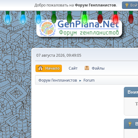
Добро пожаловать на
Форум Генпланистов
.
Вой
07 августа 2026, 09:49:05
Начало
Сайт
Файлы
Форум Генпланистов
Forum
►
Вни
Т
В