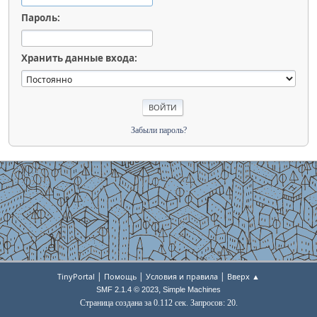
Пароль:
Хранить данные входа:
Забыли пароль?
|
|
|
TinyPortal
Помощь
Условия и правила
Вверх ▲
,
SMF 2.1.4 © 2023
Simple Machines
Страница создана за 0.112 сек. Запросов: 20.