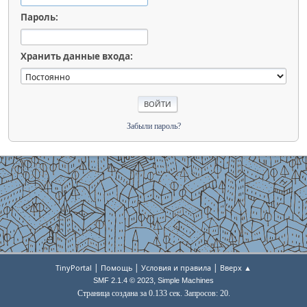
Пароль:
Хранить данные входа:
Забыли пароль?
|
|
|
TinyPortal
Помощь
Условия и правила
Вверх ▲
,
SMF 2.1.4 © 2023
Simple Machines
Страница создана за 0.133 сек. Запросов: 20.