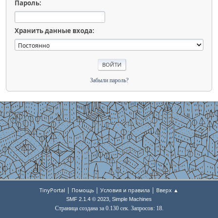
Пароль:
Хранить данные входа:
Забыли пароль?
|
|
|
TinyPortal
Помощь
Условия и правила
Вверх ▲
,
SMF 2.1.4 © 2023
Simple Machines
Страница создана за 0.130 сек. Запросов: 18.