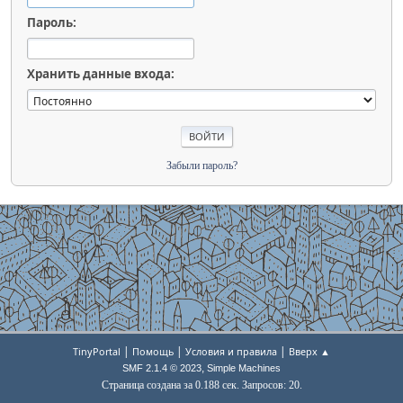
Пароль:
Хранить данные входа:
Забыли пароль?
|
|
|
TinyPortal
Помощь
Условия и правила
Вверх ▲
,
SMF 2.1.4 © 2023
Simple Machines
Страница создана за 0.188 сек. Запросов: 20.