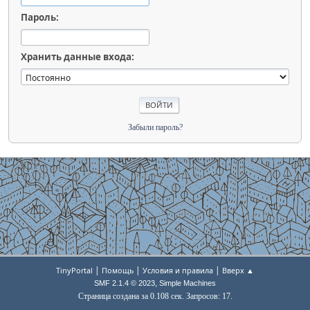
Пароль:
Хранить данные входа:
Забыли пароль?
|
|
|
TinyPortal
Помощь
Условия и правила
Вверх ▲
,
SMF 2.1.4 © 2023
Simple Machines
Страница создана за 0.108 сек. Запросов: 17.