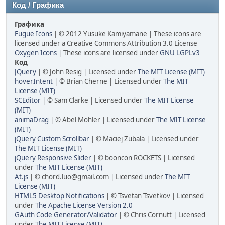
Код / Графика
Графика
Fugue Icons
| © 2012 Yusuke Kamiyamane | These icons are
licensed under a Creative Commons Attribution 3.0 License
Oxygen Icons
| These icons are licensed under
GNU LGPLv3
Код
JQuery
| © John Resig | Licensed under
The MIT License (MIT)
hoverIntent
| © Brian Cherne | Licensed under
The MIT
License (MIT)
SCEditor
| © Sam Clarke | Licensed under
The MIT License
(MIT)
animaDrag
| © Abel Mohler | Licensed under
The MIT License
(MIT)
jQuery Custom Scrollbar
| © Maciej Zubala | Licensed under
The MIT License (MIT)
jQuery Responsive Slider
| © booncon ROCKETS | Licensed
under
The MIT License (MIT)
At.js
| © chord.luo@gmail.com | Licensed under
The MIT
License (MIT)
HTML5 Desktop Notifications
| © Tsvetan Tsvetkov | Licensed
under
The Apache License Version 2.0
GAuth Code Generator/Validator
| © Chris Cornutt | Licensed
under
The MIT License (MIT)