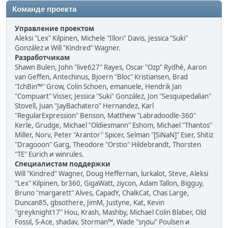
Команде проекта
Управление проектом
Aleksi "Lex" Kilpinen, Michele "Illori" Davis, Jessica "Suki"
González и Will "Kindred" Wagner.
Разработчикам
Shawn Bulen, John "live627" Rayes, Oscar "Ozp" Rydhé, Aaron
van Geffen, Antechinus, Bjoern "Bloc" Kristiansen, Brad
"IchBin™" Grow, Colin Schoen, emanuele, Hendrik Jan
"Compuart" Visser, Jessica "Suki" González, Jon "Sesquipedalian"
Stovell, Juan "JayBachatero" Hernandez, Karl
"RegularExpression" Benson, Matthew "Labradoodle-360"
Kerle, Grudge, Michael "Oldiesmann" Eshom, Michael "Thantos"
Miller, Norv, Peter "Arantor" Spicer, Selman "[SiNaN]" Eser, Shitiz
"Dragooon" Garg, Theodore "Orstio" Hildebrandt, Thorsten
"TE" Eurich и winrules.
Специалистам поддержки
Will "Kindred" Wagner, Doug Heffernan, lurkalot, Steve, Aleksi
"Lex" Kilpinen, br360, GigaWatt, ziycon, Adam Tallon, Bigguy,
Bruno "margarett" Alves, CapadY, ChalkCat, Chas Large,
Duncan85, gbsothere, JimM, Justyne, Kat, Kevin
"greyknight17" Hou, Krash, Mashby, Michael Colin Blaber, Old
Fossil, S-Ace, shadav, Storman™, Wade "sησω" Poulsen и