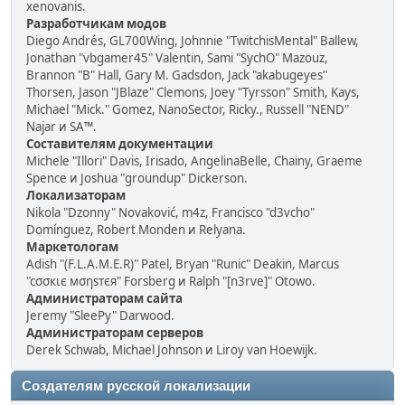
xenovanis.
Разработчикам модов
Diego Andrés, GL700Wing, Johnnie "TwitchisMental" Ballew,
Jonathan "vbgamer45" Valentin, Sami "SychO" Mazouz,
Brannon "B" Hall, Gary M. Gadsdon, Jack "akabugeyes"
Thorsen, Jason "JBlaze" Clemons, Joey "Tyrsson" Smith, Kays,
Michael "Mick." Gomez, NanoSector, Ricky., Russell "NEND"
Najar и SA™.
Составителям документации
Michele "Illori" Davis, Irisado, AngelinaBelle, Chainy, Graeme
Spence и Joshua "groundup" Dickerson.
Локализаторам
Nikola "Dzonny" Novaković, m4z, Francisco "d3vcho"
Domínguez, Robert Monden и Relyana.
Маркетологам
Adish "(F.L.A.M.E.R)" Patel, Bryan "Runic" Deakin, Marcus
"cσσкιє мσηѕтєя" Forsberg и Ralph "[n3rve]" Otowo.
Администраторам сайта
Jeremy "SleePy" Darwood.
Администраторам серверов
Derek Schwab, Michael Johnson и Liroy van Hoewijk.
Создателям русской локализации