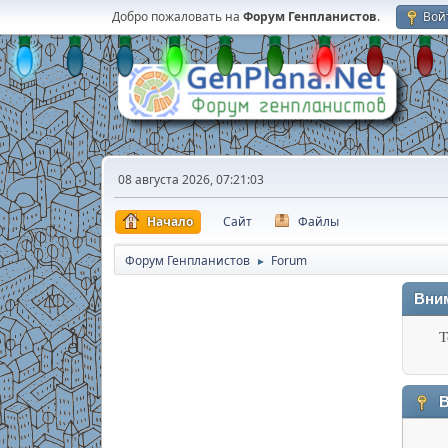
Добро пожаловать на
Форум Генпланистов
.
Вой
08 августа 2026, 07:21:03
Начало
Сайт
Файлы
Форум Генпланистов
Forum
►
Вни
Т
В