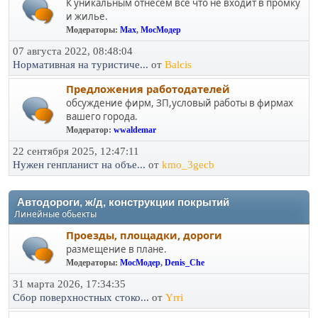
К уникальным отнесем все что не входит в промку
и жилье.
Модераторы:
Max
,
МосМодер
07 августа 2022, 08:48:04
Нормативная на туристиче...
от
Balcis
Предложения работодателей
обсуждение фирм, ЗП,условый работы в фирмах
вашего города.
Модератор:
wwaldemar
22 сентября 2025, 12:47:11
Нужен генпланист на объе...
от
kmo_3gecb
Автодороги, ж/д, конструкции покрытий
Линейные обьекты
Проезды, площадки, дороги
размещение в плане.
Модераторы:
МосМодер
,
Denis_Che
31 марта 2026, 17:34:35
Сбор поверхностных стоко...
от
Yrri