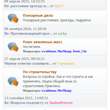
09 апреля 2025, 14:52:33
Re: расстояние проезда м...
от
ПроТ
Пожарные дела
Пожарные расстояния, проезды, гидранты
08 октября 2024, 11:28:50
Re: Противопожарный прое...
от
rocky
План земляных масс
посчитаем.
Модераторы:
wwaldemar
,
МосМодер
,
Denis_Che
27 апреля 2025, 08:34:21
Чёрные отметки спланиров...
от
Горожанка
По строительству
Вопросы со стройки. Как и что строить и как
применять. Ищем общий язык со
строителями.Практика.
Модераторы:
wwaldemar
,
МосМодер
13 сентября 2021, 13:00:51
Re: Вопросы геодезисту
от
StudentForever