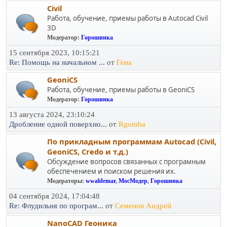
Civil
Работа, обучение, приемы работы в Autocad Civil
3D
Модератор:
Горошинка
15 сентября 2023, 10:15:21
Re: Помощь на начальном ...
от
Гена
GeoniCS
Работа, обучение, приемы работы в GeoniCS
Модератор:
Горошинка
13 августа 2024, 23:10:24
Дробление одной поверхно...
от
Rgomba
По прикладным программам Autocad (Civil,
GeoniCS, Credo и т.д.)
Обсуждение вопросов связанных с програмным
обеспечением и поиском решения их.
Модераторы:
wwaldemar
,
МосМодер
,
Горошинка
04 сентября 2024, 17:04:48
Re: Флудильня по програм...
от
Семенов Андрей
NanoCAD Геоника