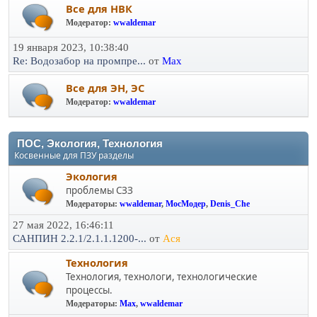
Все для НВК
Модератор:
wwaldemar
19 января 2023, 10:38:40
Re: Водозабор на промпре...
от
Max
Все для ЭН, ЭС
Модератор:
wwaldemar
ПОС, Экология, Технология
Косвенные для ПЗУ разделы
Экология
проблемы СЗЗ
Модераторы:
wwaldemar
,
МосМодер
,
Denis_Che
27 мая 2022, 16:46:11
САНПИН 2.2.1/2.1.1.1200-...
от
Ася
Технология
Технология, технологи, технологические
процессы.
Модераторы:
Max
,
wwaldemar