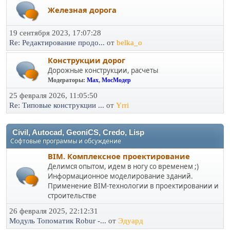
Железная дорога
19 сентября 2023, 17:07:28
Re: Редактирование продо...
от
belka_o
Конструкции дорог
Дорожные конструкции, расчеты
Модераторы:
Max
,
МосМодер
25 февраля 2026, 11:05:50
Re: Типовые конструкции ...
от
Yrri
Civil, Autocad, GeoniCS, Credo, Lisp
Софтовые программы и обсуждение
BIM. Комплексное проектирование
Делимся опытом, идем в ногу со временем ;)
Информационное моделирование зданий.
Применение BIM-технологии в проектировании и
строительстве
26 февраля 2025, 22:12:31
Модуль Топоматик Robur -...
от
Эдуард