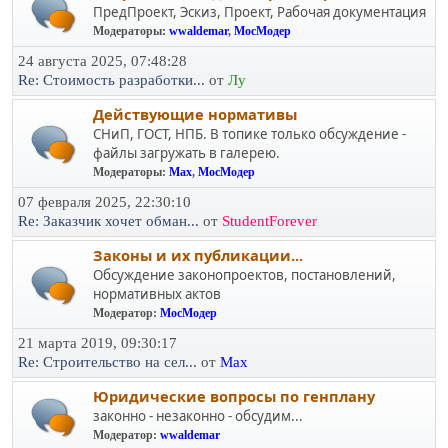
ПредПроект, Эскиз, Проект, Рабочая документация
Модераторы:
wwaldemar
,
МосМодер
24 августа 2025, 07:48:28
Re: Стоимость разработки...
от
Лу
Действующие нормативы
СНиП, ГОСТ, НПБ. В топике только обсуждение -
файлы загружать в галерею.
Модераторы:
Max
,
МосМодер
07 февраля 2025, 22:30:10
Re: Заказчик хочет обман...
от
StudentForever
Законы и их публикации...
Обсуждение законопроектов, постановлений,
нормативных актов
Модератор:
МосМодер
21 марта 2019, 09:30:17
Re: Строительство на сел...
от
Max
Юридичеcкие вопросы по генплану
законно - незаконно - обсудим...
Модератор:
wwaldemar