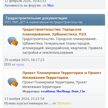
12 февраля 2026, 16:45:33
Активность на форуме.
от
Max
Градостроительная документация
ППТ, ПМТ, ДПТ и нормативные по градостроительству
Градостроительство. Городское
планирование. Урбанистика. ПЗЗ
Градостроительство. Городское планирование.
Урбанистика. Генеральные планы городов,
агломераций, микрорайонов, кварталов. Правила
застройки и землепользования.
29 ноября 2025, 16:17:23
ПЗЗ
от
ирин
Проект Планировки Территории и Проект
Межевания Территории.
Проект Планировки Территории, Проект
Межевания Территории.
Модераторы:
wwaldemar
,
МосМодер
,
Denis_Che
13 ноября 2024, 21:21:54
Нужны курсы/семинары по ...
от
Hbrhmnv