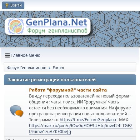
Войти
Главное меню
Форум Генпланистов
Forum
►
Закрытие регистрации пользователей
Работа "форумной" части сайта
Ввиду перехода пользователей на новый формат
общения : чаты, поиск, ИИ "форумная" часть
остается без необходимого внимания. На форуме
прекращена регистрация новых пользователей. -
Телеграмм чат
https://t.me/ForumGenplana
- МАХ
https://max.ru/join/g9Ow0qFlOF3UHtq5nw424LTGFZ
L9amw1zuAZ0E0beJg