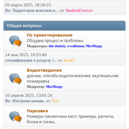
03 марта 2025, 18:58:25
Re: Территория комплексн...
от
StudentForever
Общие вопросы
По проектированию
Обсудим процесс и проблемы
Модераторы:
tim-dmitriy
,
wwaldemar
,
МосМодер
14 мая 2025, 16:53:49
спецификации к разделу г...
от
lara45
Водоотведение
дренаж, способы водопонижения, вертикальная
планировка
Модератор:
МосМодер
10 апреля 2025, 13:01:24
Re: Нагорная канава.
от
Yrri
Парковка
Размеры паковочных мест, примеры, расчеты,
блоки и схемы.