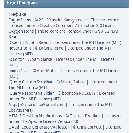
Код / Графика
Графика
Fugue Icons
| © 2012 Yusuke Kamiyamane | These icons are
licensed under a Creative Commons Attribution 3.0 License
Oxygen Icons
| These icons are licensed under
GNU LGPLv3
Код
JQuery
| © John Resig | Licensed under
The MIT License (MIT)
hoverIntent
| © Brian Cherne | Licensed under
The MIT
License (MIT)
SCEditor
| © Sam Clarke | Licensed under
The MIT License
(MIT)
animaDrag
| © Abel Mohler | Licensed under
The MIT License
(MIT)
jQuery Custom Scrollbar
| © Maciej Zubala | Licensed under
The MIT License (MIT)
jQuery Responsive Slider
| © booncon ROCKETS | Licensed
under
The MIT License (MIT)
At.js
| © chord.luo@gmail.com | Licensed under
The MIT
License (MIT)
HTML5 Desktop Notifications
| © Tsvetan Tsvetkov | Licensed
under
The Apache License Version 2.0
GAuth Code Generator/Validator
| © Chris Cornutt | Licensed
under
The MIT License (MIT)