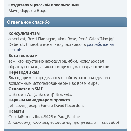
Создателям русской локализации
Mavn, digger и Bugo.
Отдельное спасибо
Консультантам
albertlast; Brett Flannigan; Mark Rose; René-Gilles "Nao 尚"
Deberdt; tinoest и всем, кто участвовал в
разработке на
GitHub
.
Бета тестерам
Тем, кто неустанно находил ошибки, использовал
обратную связь, а также сводил с ума разработчиков.
Переводчикам
Благодарим за проделанную работу, которая сделала
возможным использование SMF во всем мире.
Основателю SMF
Unknown W. "[Unknown]" Brackets.
Первым менеджерам проекта
Jeff Lewis, Joseph Fung и David Recordon.
Памяти
Crip, K@, metallica48423 и Paul_Pauline.
И каждому, кого мы, возможно, пропустили — спасибо!