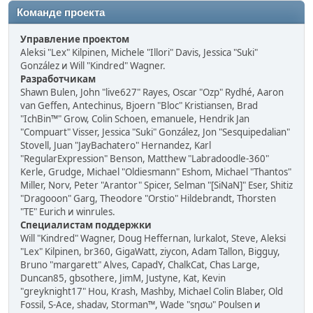
Команде проекта
Управление проектом
Aleksi "Lex" Kilpinen, Michele "Illori" Davis, Jessica "Suki"
González и Will "Kindred" Wagner.
Разработчикам
Shawn Bulen, John "live627" Rayes, Oscar "Ozp" Rydhé, Aaron
van Geffen, Antechinus, Bjoern "Bloc" Kristiansen, Brad
"IchBin™" Grow, Colin Schoen, emanuele, Hendrik Jan
"Compuart" Visser, Jessica "Suki" González, Jon "Sesquipedalian"
Stovell, Juan "JayBachatero" Hernandez, Karl
"RegularExpression" Benson, Matthew "Labradoodle-360"
Kerle, Grudge, Michael "Oldiesmann" Eshom, Michael "Thantos"
Miller, Norv, Peter "Arantor" Spicer, Selman "[SiNaN]" Eser, Shitiz
"Dragooon" Garg, Theodore "Orstio" Hildebrandt, Thorsten
"TE" Eurich и winrules.
Специалистам поддержки
Will "Kindred" Wagner, Doug Heffernan, lurkalot, Steve, Aleksi
"Lex" Kilpinen, br360, GigaWatt, ziycon, Adam Tallon, Bigguy,
Bruno "margarett" Alves, CapadY, ChalkCat, Chas Large,
Duncan85, gbsothere, JimM, Justyne, Kat, Kevin
"greyknight17" Hou, Krash, Mashby, Michael Colin Blaber, Old
Fossil, S-Ace, shadav, Storman™, Wade "sησω" Poulsen и