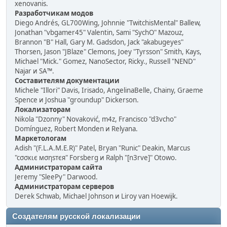
xenovanis.
Разработчикам модов
Diego Andrés, GL700Wing, Johnnie "TwitchisMental" Ballew,
Jonathan "vbgamer45" Valentin, Sami "SychO" Mazouz,
Brannon "B" Hall, Gary M. Gadsdon, Jack "akabugeyes"
Thorsen, Jason "JBlaze" Clemons, Joey "Tyrsson" Smith, Kays,
Michael "Mick." Gomez, NanoSector, Ricky., Russell "NEND"
Najar и SA™.
Составителям документации
Michele "Illori" Davis, Irisado, AngelinaBelle, Chainy, Graeme
Spence и Joshua "groundup" Dickerson.
Локализаторам
Nikola "Dzonny" Novaković, m4z, Francisco "d3vcho"
Domínguez, Robert Monden и Relyana.
Маркетологам
Adish "(F.L.A.M.E.R)" Patel, Bryan "Runic" Deakin, Marcus
"cσσкιє мσηѕтєя" Forsberg и Ralph "[n3rve]" Otowo.
Администраторам сайта
Jeremy "SleePy" Darwood.
Администраторам серверов
Derek Schwab, Michael Johnson и Liroy van Hoewijk.
Создателям русской локализации