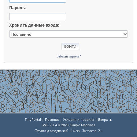
Пароль:
Хранить данные входа:
Забыли пароль?
|
|
|
TinyPortal
Помощь
Условия и правила
Вверх ▲
,
SMF 2.1.4 © 2023
Simple Machines
Страница создана за 0.114 сек. Запросов: 21.