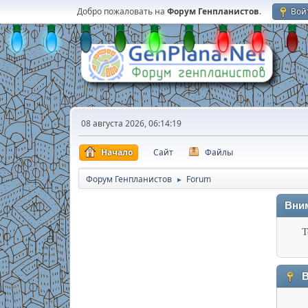
Добро пожаловать на
Форум Генпланистов
.
Вой
08 августа 2026, 06:14:19
Начало
Сайт
Файлы
Форум Генпланистов
Forum
►
Вни
Т
В