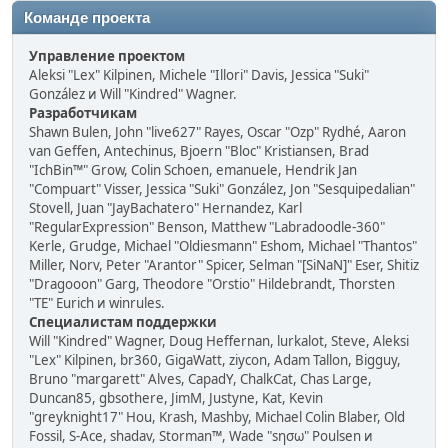
Команде проекта
Управление проектом
Aleksi "Lex" Kilpinen, Michele "Illori" Davis, Jessica "Suki"
González и Will "Kindred" Wagner.
Разработчикам
Shawn Bulen, John "live627" Rayes, Oscar "Ozp" Rydhé, Aaron
van Geffen, Antechinus, Bjoern "Bloc" Kristiansen, Brad
"IchBin™" Grow, Colin Schoen, emanuele, Hendrik Jan
"Compuart" Visser, Jessica "Suki" González, Jon "Sesquipedalian"
Stovell, Juan "JayBachatero" Hernandez, Karl
"RegularExpression" Benson, Matthew "Labradoodle-360"
Kerle, Grudge, Michael "Oldiesmann" Eshom, Michael "Thantos"
Miller, Norv, Peter "Arantor" Spicer, Selman "[SiNaN]" Eser, Shitiz
"Dragooon" Garg, Theodore "Orstio" Hildebrandt, Thorsten
"TE" Eurich и winrules.
Специалистам поддержки
Will "Kindred" Wagner, Doug Heffernan, lurkalot, Steve, Aleksi
"Lex" Kilpinen, br360, GigaWatt, ziycon, Adam Tallon, Bigguy,
Bruno "margarett" Alves, CapadY, ChalkCat, Chas Large,
Duncan85, gbsothere, JimM, Justyne, Kat, Kevin
"greyknight17" Hou, Krash, Mashby, Michael Colin Blaber, Old
Fossil, S-Ace, shadav, Storman™, Wade "sησω" Poulsen и