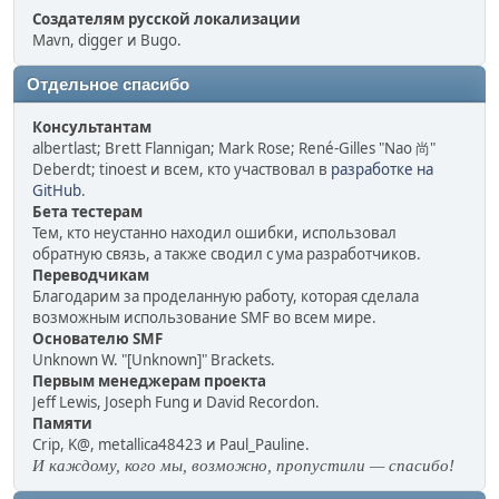
Создателям русской локализации
Mavn, digger и Bugo.
Отдельное спасибо
Консультантам
albertlast; Brett Flannigan; Mark Rose; René-Gilles "Nao 尚"
Deberdt; tinoest и всем, кто участвовал в
разработке на
GitHub
.
Бета тестерам
Тем, кто неустанно находил ошибки, использовал
обратную связь, а также сводил с ума разработчиков.
Переводчикам
Благодарим за проделанную работу, которая сделала
возможным использование SMF во всем мире.
Основателю SMF
Unknown W. "[Unknown]" Brackets.
Первым менеджерам проекта
Jeff Lewis, Joseph Fung и David Recordon.
Памяти
Crip, K@, metallica48423 и Paul_Pauline.
И каждому, кого мы, возможно, пропустили — спасибо!