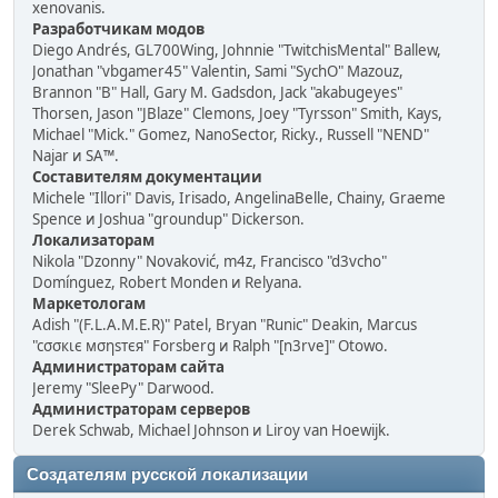
xenovanis.
Разработчикам модов
Diego Andrés, GL700Wing, Johnnie "TwitchisMental" Ballew,
Jonathan "vbgamer45" Valentin, Sami "SychO" Mazouz,
Brannon "B" Hall, Gary M. Gadsdon, Jack "akabugeyes"
Thorsen, Jason "JBlaze" Clemons, Joey "Tyrsson" Smith, Kays,
Michael "Mick." Gomez, NanoSector, Ricky., Russell "NEND"
Najar и SA™.
Составителям документации
Michele "Illori" Davis, Irisado, AngelinaBelle, Chainy, Graeme
Spence и Joshua "groundup" Dickerson.
Локализаторам
Nikola "Dzonny" Novaković, m4z, Francisco "d3vcho"
Domínguez, Robert Monden и Relyana.
Маркетологам
Adish "(F.L.A.M.E.R)" Patel, Bryan "Runic" Deakin, Marcus
"cσσкιє мσηѕтєя" Forsberg и Ralph "[n3rve]" Otowo.
Администраторам сайта
Jeremy "SleePy" Darwood.
Администраторам серверов
Derek Schwab, Michael Johnson и Liroy van Hoewijk.
Создателям русской локализации