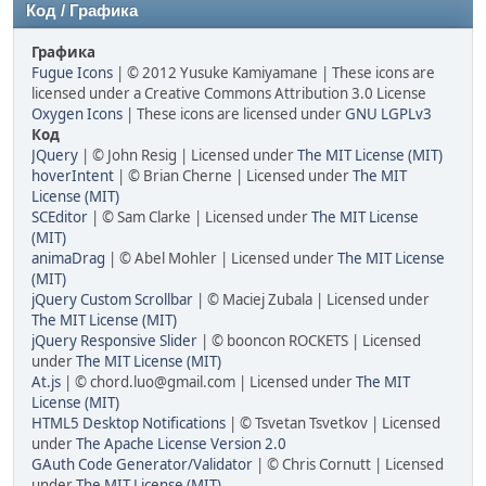
Код / Графика
Графика
Fugue Icons
| © 2012 Yusuke Kamiyamane | These icons are
licensed under a Creative Commons Attribution 3.0 License
Oxygen Icons
| These icons are licensed under
GNU LGPLv3
Код
JQuery
| © John Resig | Licensed under
The MIT License (MIT)
hoverIntent
| © Brian Cherne | Licensed under
The MIT
License (MIT)
SCEditor
| © Sam Clarke | Licensed under
The MIT License
(MIT)
animaDrag
| © Abel Mohler | Licensed under
The MIT License
(MIT)
jQuery Custom Scrollbar
| © Maciej Zubala | Licensed under
The MIT License (MIT)
jQuery Responsive Slider
| © booncon ROCKETS | Licensed
under
The MIT License (MIT)
At.js
| © chord.luo@gmail.com | Licensed under
The MIT
License (MIT)
HTML5 Desktop Notifications
| © Tsvetan Tsvetkov | Licensed
under
The Apache License Version 2.0
GAuth Code Generator/Validator
| © Chris Cornutt | Licensed
under
The MIT License (MIT)