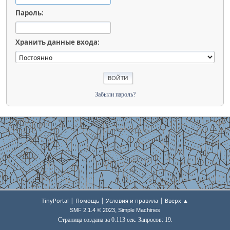
Пароль:
Хранить данные входа:
Забыли пароль?
|
|
|
TinyPortal
Помощь
Условия и правила
Вверх ▲
,
SMF 2.1.4 © 2023
Simple Machines
Страница создана за 0.113 сек. Запросов: 19.