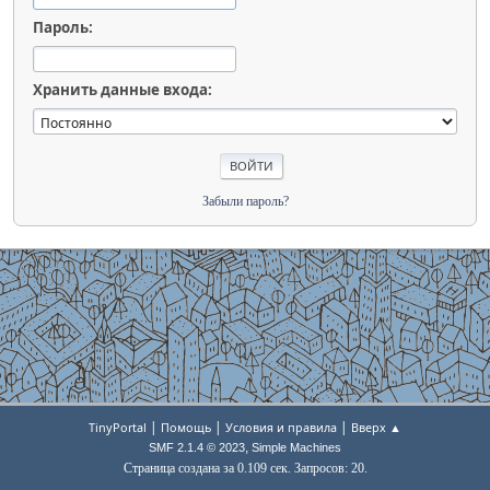
Пароль:
Хранить данные входа:
Забыли пароль?
|
|
|
TinyPortal
Помощь
Условия и правила
Вверх ▲
,
SMF 2.1.4 © 2023
Simple Machines
Страница создана за 0.109 сек. Запросов: 20.