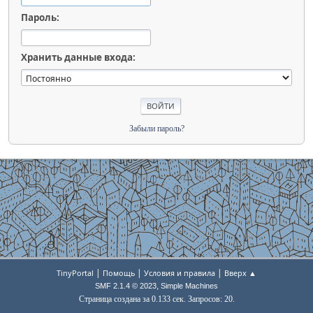
Пароль:
Хранить данные входа:
Забыли пароль?
|
|
|
TinyPortal
Помощь
Условия и правила
Вверх ▲
,
SMF 2.1.4 © 2023
Simple Machines
Страница создана за 0.133 сек. Запросов: 20.