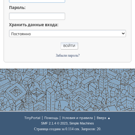
Пароль:
Хранить данные входа:
Забыли пароль?
|
|
|
TinyPortal
Помощь
Условия и правила
Вверх ▲
,
SMF 2.1.4 © 2023
Simple Machines
Страница создана за 0.114 сек. Запросов: 20.