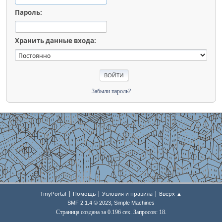
Пароль:
Хранить данные входа:
Забыли пароль?
|
|
|
TinyPortal
Помощь
Условия и правила
Вверх ▲
,
SMF 2.1.4 © 2023
Simple Machines
Страница создана за 0.196 сек. Запросов: 18.