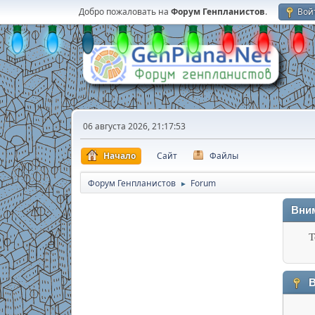
Добро пожаловать на
Форум Генпланистов
.
Вой
06 августа 2026, 21:17:53
Начало
Сайт
Файлы
Форум Генпланистов
Forum
►
Вни
Т
В