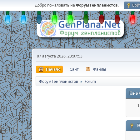
Добро пожаловать на
Форум Генпланистов
.
Вой
07 августа 2026, 23:07:53
Начало
Сайт
Файлы
Форум Генпланистов
Forum
►
Вни
Т
В